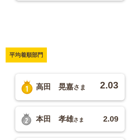
平均着順部門
2.03
高田 晃嘉
さま
2.09
本田 孝雄
さま