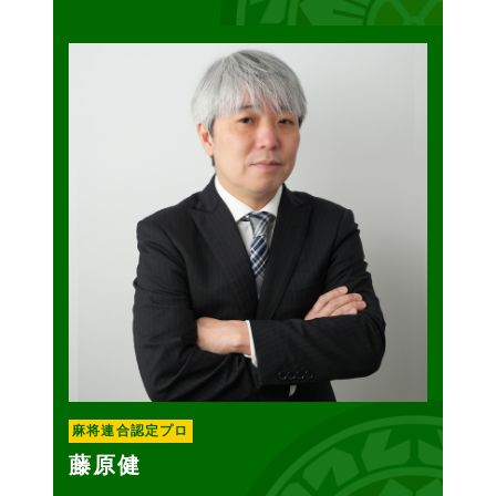
麻将連合認定プロ
藤原健