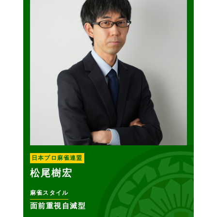
日本プロ麻雀連盟
松尾樹宏
麻雀スタイル
面前重視自滅型