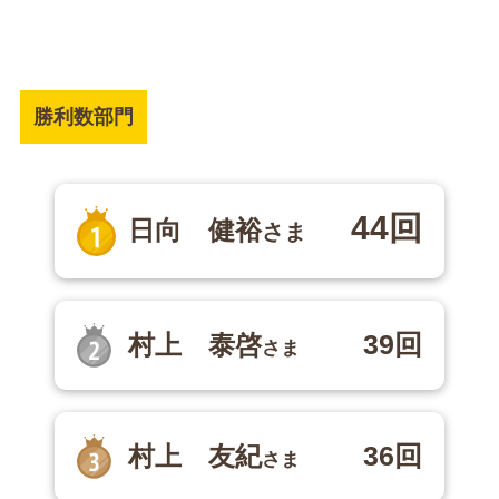
勝利数部門
44回
日向 健裕
さま
39回
村上 泰啓
さま
36回
村上 友紀
さま