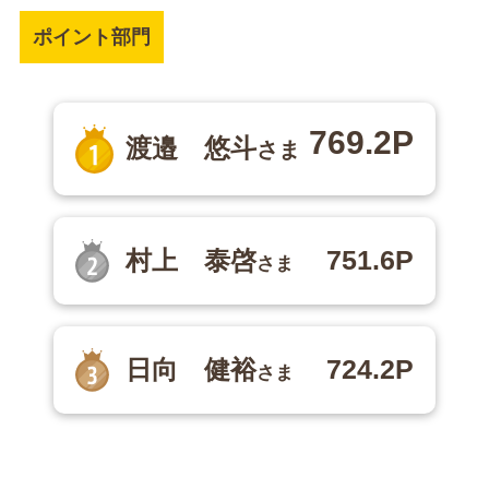
ポイント部門
769.2P
渡邉 悠斗
さま
751.6P
村上 泰啓
さま
724.2P
日向 健裕
さま