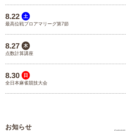
8.22
土
最高位戦プロアマリーグ第7節
8.27
木
点数計算講座
8.30
日
全日本麻雀競技大会
お知らせ
news